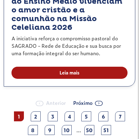
do Ensino Médio vivenciam
o amor cristão e a
comunhão na Missão
Celeliana 2026
A iniciativa reforça o compromisso pastoral do
SAGRADO - Rede de Educação e sua busca por
uma formação integral do ser humano.
Leia mais
Anterior
Próximo
1
2
3
4
5
6
7
8
9
10
...
50
51