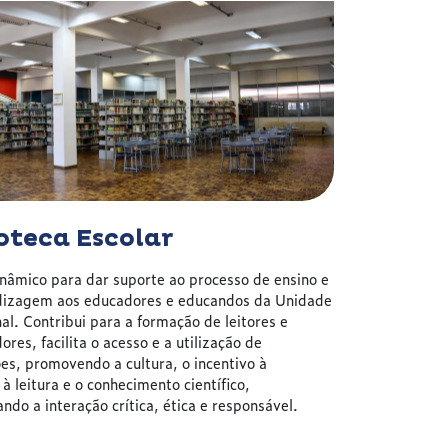
oteca Escolar
Quadra
nâmico para dar suporte ao processo de ensino e
Espaços em 
dizagem aos educadores e educandos da Unidade
escolinhas d
al. Contribui para a formação de leitores e
recreativas,
res, facilita o acesso e a utilização de
campeonatos,
es, promovendo a cultura, o incentivo à
à leitura e o conhecimento científico,
ando a interação crítica, ética e responsável.