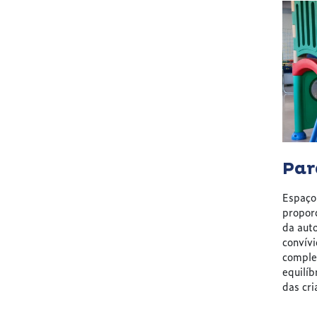
Par
Espaço 
proporc
da auto
convívi
comple
equilíb
das cri