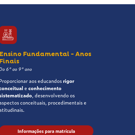
Ensino Fundamental - Anos
Finais
Do 6° ao 9° ano
Proporcionar aos educandos
rigor
conceitual
e
conhecimento
sistematizado
, desenvolvendo os
aspectos conceituais, procedimentais e
atitudinais.
Informações para matrícula