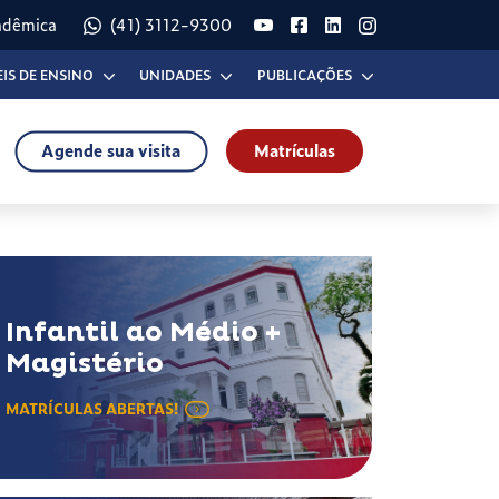
adêmica
(41) 3112-9300
EIS DE ENSINO
UNIDADES
PUBLICAÇÕES
Agende sua visita
Matrículas
Infantil ao Médio +
Magistério
MATRÍCULAS ABERTAS!