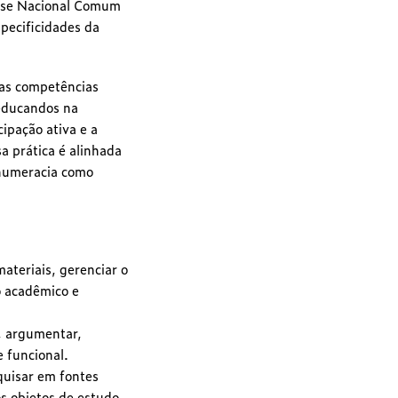
Base Nacional Comum
pecificidades da
das competências
educandos na
ipação ativa e a
 prática é alinhada
a numeracia como
ateriais, gerenciar o
o acadêmico e
, argumentar,
e funcional.
quisar em fontes
os objetos de estudo.