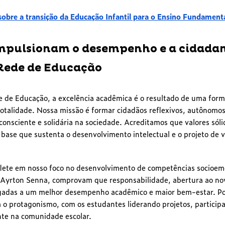
obre a transição da Educação Infantil para o Ensino Fundament
impulsionam o desempenho e a cidada
Rede de Educação
e Educação, a excelência acadêmica é o resultado de uma forma
talidade. Nossa missão é formar cidadãos reflexivos, autônomos
consciente e solidária na sociedade. Acreditamos que valores sól
ase que sustenta o desenvolvimento intelectual e o projeto de v
flete em nosso foco no desenvolvimento de competências socioem
o Ayrton Senna, comprovam que responsabilidade, abertura ao no
igadas a um melhor desempenho acadêmico e maior bem-estar. Por
 o protagonismo, com os estudantes liderando projetos, particip
te na comunidade escolar.