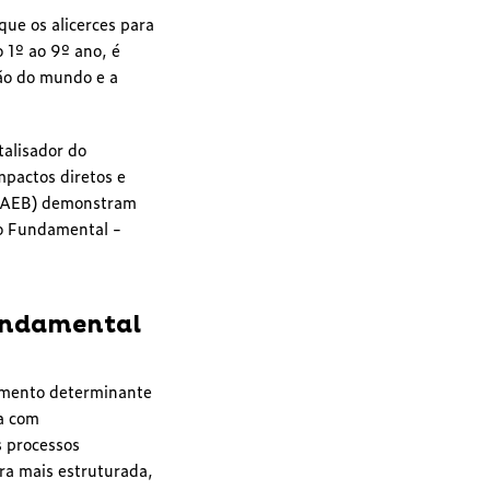
ue os alicerces para
 1º ao 9º ano, é
são do mundo e a
alisador do
pactos diretos e
(SAEB) demonstram
o Fundamental -
Fundamental
omento determinante
a com
s processos
ora mais estruturada,