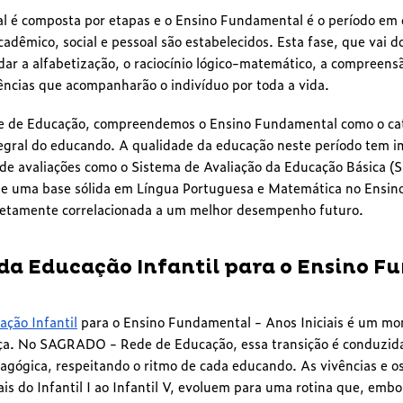
l é composta por etapas e o Ensino Fundamental é o período em q
adêmico, social e pessoal são estabelecidos. Esta fase, que vai do
idar a alfabetização, o raciocínio lógico-matemático, a compreen
ncias que acompanharão o indivíduo por toda a vida.
de Educação, compreendemos o Ensino Fundamental como o cat
egral do educando. A qualidade da educação neste período tem im
de avaliações como o Sistema de Avaliação da Educação Básica 
e uma base sólida em Língua Portuguesa e Matemática no Ensin
diretamente correlacionada a um melhor desempenho futuro.
 da Educação Infantil para o Ensino 
ação Infantil
para o Ensino Fundamental - Anos Iniciais é um m
nça. No SAGRADO - Rede de Educação, essa transição é conduzid
agógica, respeitando o ritmo de cada educando. As vivências e o
ais do Infantil I ao Infantil V, evoluem para uma rotina que, emb