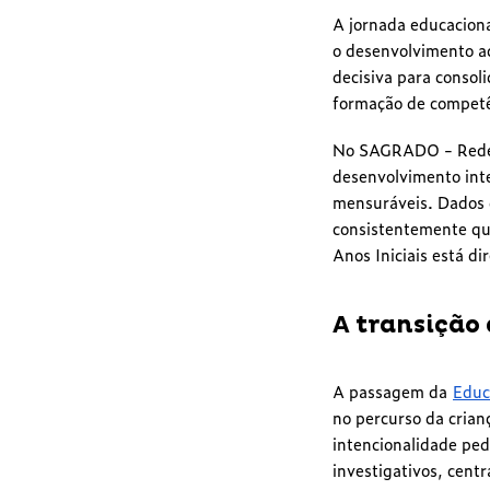
A jornada educaciona
o desenvolvimento ac
decisiva para consol
formação de competê
No SAGRADO - Rede 
desenvolvimento int
mensuráveis. Dados 
consistentemente qu
Anos Iniciais está 
A transição
A passagem da
Educ
no percurso da cria
intencionalidade ped
investigativos, centr