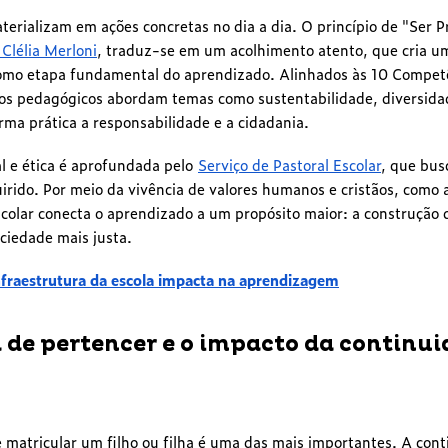
terializam em ações concretas no dia a dia. O princípio de "Ser 
lélia Merloni
, traduz-se em um acolhimento atento, que cria 
 como etapa fundamental do aprendizado. Alinhados às 10 Compet
s pedagógicos abordam temas como sustentabilidade, diversidade
ma prática a responsabilidade e a cidadania.
l e ética é aprofundada pelo
Serviço de Pastoral Escolar
, que bus
rido. Por meio da vivência de valores humanos e cristãos, como 
Escolar conecta o aprendizado a um propósito maior: a construçã
ociedade mais justa.
fraestrutura da escola impacta na aprendizagem
 de pertencer e o impacto da continui
 matricular um filho ou filha é uma das mais importantes. A con