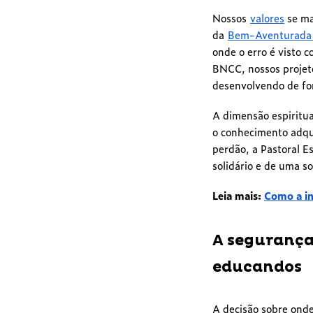
Nossos
valores
se ma
da
Bem-Aventurada C
onde o erro é visto
BNCC, nossos projeto
desenvolvendo de for
A dimensão espiritua
o conhecimento adqui
perdão, a Pastoral 
solidário e de uma s
Leia mais:
Como a in
A segurança
educandos
A decisão sobre onde