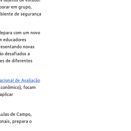
aborar em grupo,
ambiente de segurança
 depara com um novo
om educadores
presentando novas
ão desafiados a
es de diferentes
acional de Avaliação
Econômico), focam
aplicar
Aulas de Campo,
onais, prepara o