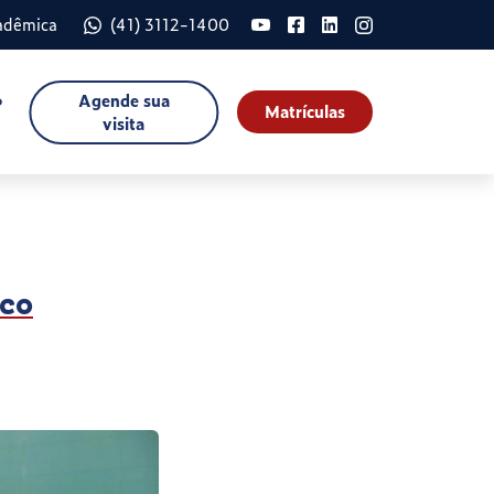
adêmica
(41) 3112-1400
Agende sua
o
Matrículas
visita
ico