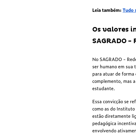
Leia também:
Tudo s
Os valores 
SAGRADO - 
No SAGRADO - Rede d
ser humano em sua to
para atuar de forma 
complemento, mas a b
estudante.
Essa convicção se re
como as do Institut
estão diretamente l
pedagógica incentiva
envolvendo ativamen