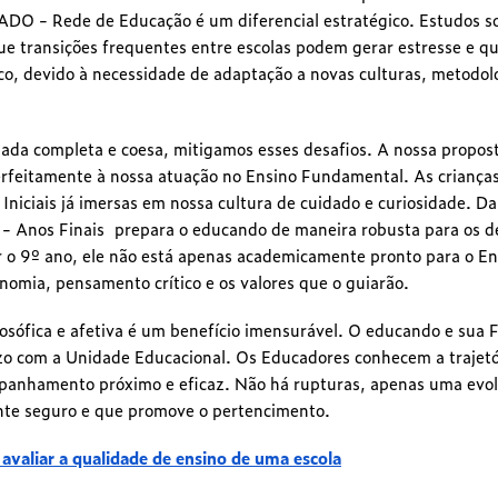
ADO - Rede de Educação é um diferencial estratégico. Estudos s
ue transições frequentes entre escolas podem gerar estresse e q
, devido à necessidade de adaptação a novas culturas, metodolo
ada completa e coesa, mitigamos esses desafios. A nossa propos
perfeitamente à nossa atuação no Ensino Fundamental. As crianç
niciais já imersas em nossa cultura de cuidado e curiosidade. D
- Anos Finais prepara o educando de maneira robusta para os de
r o 9º ano, ele não está apenas academicamente pronto para o En
nomia, pensamento crítico e os valores que o guiarão.
losófica e afetiva é um benefício imensurável. O educando e sua
azo com a Unidade Educacional. Os Educadores conhecem a trajetó
anhamento próximo e eficaz. Não há rupturas, apenas uma evol
te seguro e que promove o pertencimento.
valiar a qualidade de ensino de uma escola