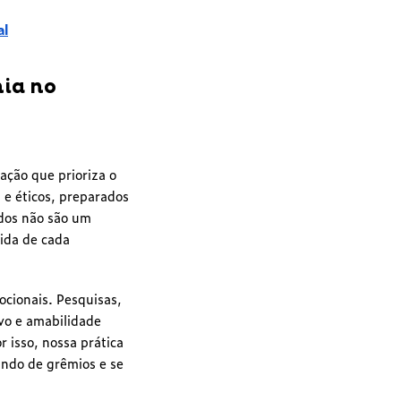
al
nia no
ção que prioriza o
 e éticos, preparados
idos não são um
ida de cada
ocionais. Pesquisas,
vo e amabilidade
 isso, nossa prática
ando de grêmios e se