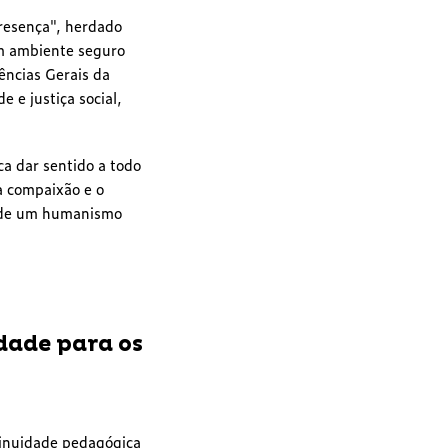
Presença", herdado
um ambiente seguro
ências Gerais da
 e justiça social,
ca dar sentido a todo
a compaixão e o
o de um humanismo
dade para os
tinuidade pedagógica