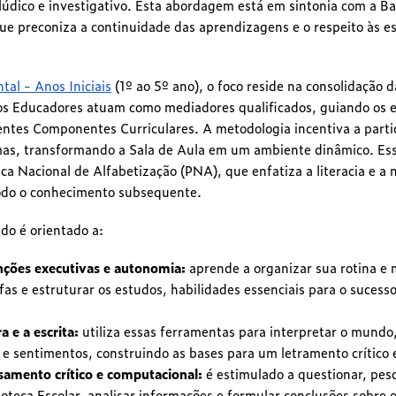
lúdico e investigativo. Esta abordagem está em sintonia com a 
ue preconiza a continuidade das aprendizagens e o respeito às es
al - Anos Iniciais
(1º ao 5º ano), o foco reside na consolidação 
s Educadores atuam como mediadores qualificados, guiando os 
entes Componentes Curriculares. A metodologia incentiva a partic
mas, transformando a Sala de Aula em um ambiente dinâmico. Essa
tica Nacional de Alfabetização (PNA), que enfatiza a literacia e 
odo o conhecimento subsequente.
do é orientado a:
nções executivas e autonomia:
aprende a organizar sua rotina e m
as e estruturar os estudos, habilidades essenciais para o sucess
a e a escrita:
utiliza essas ferramentas para interpretar o mundo
 e sentimentos, construindo as bases para um letramento crítico 
samento crítico e computacional:
é estimulado a questionar, pes
ioteca Escolar, analisar informações e formular conclusões sobre 