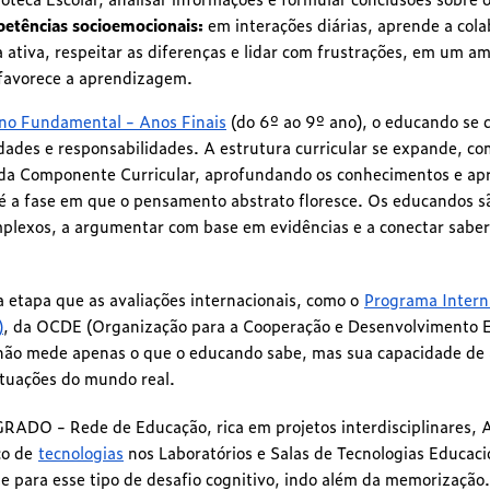
etências socioemocionais:
em interações diárias, aprende a col
a ativa, respeitar as diferenças e lidar com frustrações, em um 
 favorece a aprendizagem.
no Fundamental - Anos Finais
(do 6º ao 9º ano), o educando se
idades e responsabilidades. A estrutura curricular se expande, c
cada Componente Curricular, aprofundando os conhecimentos e a
 é a fase em que o pensamento abstrato floresce. Os educandos s
mplexos, a argumentar com base em evidências e a conectar saber
 etapa que as avaliações internacionais, como o
Programa Intern
)
, da OCDE (Organização para a Cooperação e Desenvolvimento 
 não mede apenas o que o educando sabe, mas sua capacidade de 
tuações do mundo real.
ADO - Rede de Educação, rica em projetos interdisciplinares, 
ico de
tecnologias
nos Laboratórios e Salas de Tecnologias Educaci
 para esse tipo de desafio cognitivo, indo além da memorização.