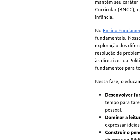
mantém seu caráter 
Curricular (BNCC), q
infância.
No
Ensino Fundament
fundamentais. Nosso
exploração dos difer
resolução de proble
às diretrizes da Polí
fundamentos para t
Nesta fase, o educan
Desenvolver fu
tempo para taref
pessoal.
Dominar a leitur
expressar ideias
Construir o pen
diversas na Bibl