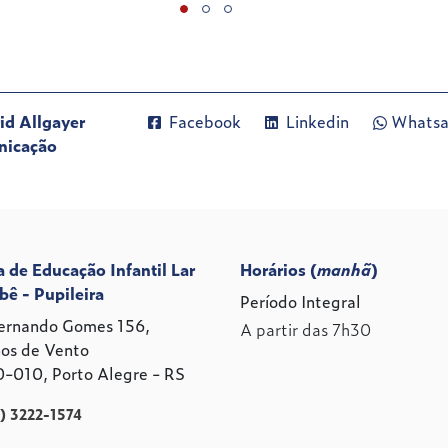
id Allgayer
Facebook
Linkedin
Whats
nicação
a de Educação Infantil Lar
Horários (
manhã
)
bê - Pupileira
Período Integral
ernando Gomes 156,
A partir das 7h30
os de Vento
-010, Porto Alegre - RS
1) 3222-1574