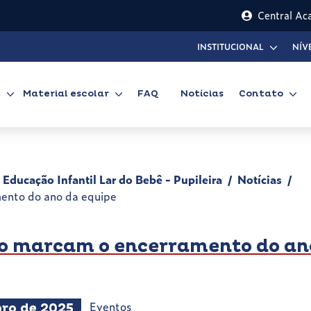
Central Ac
INSTITUCIONAL
NÍV
l
Material escolar
FAQ
Notícias
Contato
 Educação Infantil Lar do Bebê - Pupileira
Notícias
mento do ano da equipe
ão marcam o encerramento do an
Eventos
ro de 2025