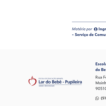
Matéria por
Ingr
- Serviço de Comu
Escol
do Be
Rua F
Moinh
90510
(5